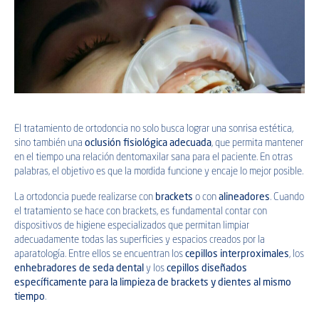
El tratamiento de ortodoncia no solo busca lograr una sonrisa estética,
sino también una
oclusión fisiológica adecuada
, que permita mantener
en el tiempo una relación dentomaxilar sana para el paciente. En otras
palabras, el objetivo es que la mordida funcione y encaje lo mejor posible.
La ortodoncia puede realizarse con
brackets
o con
alineadores
. Cuando
el tratamiento se hace con brackets, es fundamental contar con
dispositivos de higiene especializados que permitan limpiar
adecuadamente todas las superficies y espacios creados por la
aparatología. Entre ellos se encuentran los
cepillos interproximales
, los
enhebradores de seda dental
y los
cepillos diseñados
específicamente para la limpieza de brackets y dientes al mismo
tiempo
.