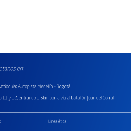
ctanos en:
tioquia: Autopista Medellín – Bogotá
o
11 y 12, entrando 1.5km por la vía al batallón Juan del Corral.
s
Línea ética