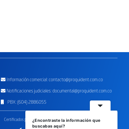
Información comercial:
contacto@proquident.com.co
Notificaciones judiciales: documental@proquident.com.co
PBX: (604) 2886055
por el
Certificados
¿Encontraste la información que
Facebook
Instagram
Youtube
buscabas aquí?