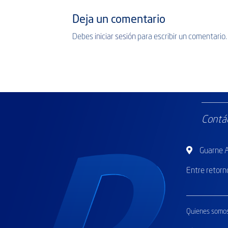
Deja un comentario
Debes
iniciar sesión
para escribir un comentario.
Contá
Guarne An
Entre retorn
Quienes somo