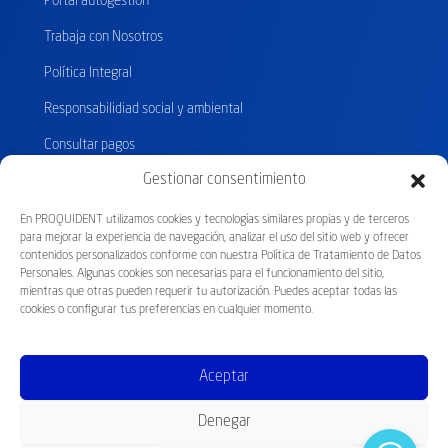
Portal autogestion
Trabaja con Nosotros
Política Integral
Responsabilidiad social y ambiental
Consultar pagos
Gestionar consentimiento
En PROQUIDENT utilizamos cookies y tecnologías similares propias y de terceros
Certificados
por el
para mejorar la experiencia de navegación, analizar el uso del sitio web y ofrecer
contenidos personalizados conforme con nuestra Política de Tratamiento de Datos
Personales. Algunas cookies son necesarias para el funcionamiento del sitio,
mientras que otras pueden requerir tu autorización. Puedes aceptar todas las
cookies o configurar tus preferencias en cualquier momento.
Aceptar
Facebook
Instagram
Youtube
Denegar