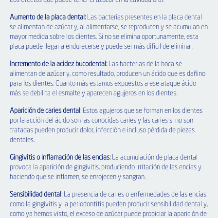
Los efectos que puede tener el azúcar en la cavidad oral:
Aumento de la placa dental:
Las bacterias presentes en la placa dental
se alimentan de azúcar y, al alimentarse, se reproducen y se acumulan en
mayor medida sobre los dientes. Si no se elimina oportunamente, esta
placa puede llegar a endurecerse y puede ser más difícil de eliminar.
Incremento de la acidez bucodental:
Las bacterias de la boca se
alimentan de azúcar y, como resultado, producen un ácido que es dañino
para los dientes. Cuanto más estamos expuestos a ese ataque ácido
más se debilita el esmalte y aparecen agujeros en los dientes.
Aparición de caries dental:
Estos agujeros que se forman en los dientes
por la acción del ácido son las conocidas caries y las caries si no son
tratadas pueden producir dolor, infección e incluso pérdida de piezas
dentales.
Gingivitis o inflamación de las encías:
La acumulación de placa dental
provoca la aparición de gingivitis, produciendo irritación de las encías y
haciendo que se inflamen, se enrojecen y sangran.
Sensibilidad dental:
La presencia de caries o enfermedades de las encías
como la gingivitis y la periodontitis pueden producir sensibilidad dental y,
como ya hemos visto, el exceso de azúcar puede propiciar la aparición de