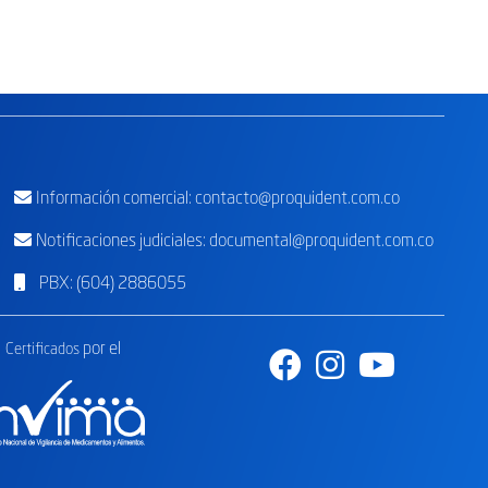
Información comercial:
contacto@proquident.com.co
Notificaciones judiciales: documental@proquident.com.co
PBX: (604) 2886055
por el
Certificados
Facebook
Instagram
Youtube