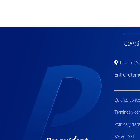
Contá
Guarne Ant
Entre retorn
Quienes somo
Términos y co
Política y tra
SAGRILAFT