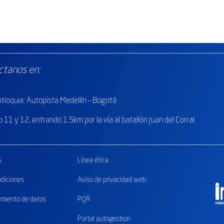
ctanos en:
ioquia: Autopista Medellín – Bogotá
o
11 y 12, entrando 1.5km por la vía al batallón Juan del Corral.
s
Línea ética
ndiciones
Aviso de privacidad web
tamiento de datos
PQR
Portal autogestion