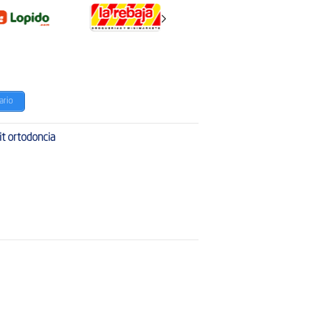
Next
ario
it ortodoncia