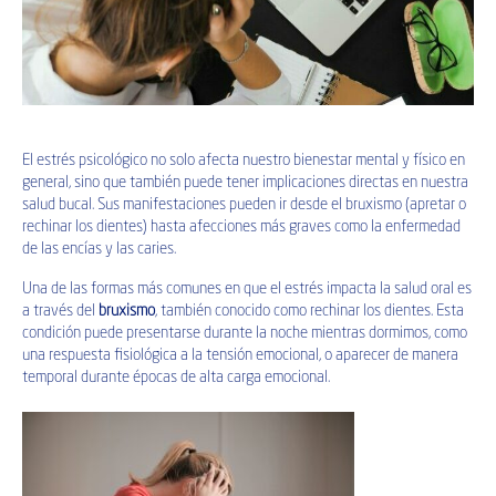
El estrés psicológico no solo afecta nuestro bienestar mental y físico en
general, sino que también puede tener implicaciones directas en nuestra
salud bucal. Sus manifestaciones pueden ir desde el bruxismo (apretar o
rechinar los dientes) hasta afecciones más graves como la enfermedad
de las encías y las caries.
Una de las formas más comunes en que el estrés impacta la salud oral es
a través del
bruxismo
, también conocido como rechinar los dientes. Esta
condición puede presentarse durante la noche mientras dormimos, como
una respuesta fisiológica a la tensión emocional, o aparecer de manera
temporal durante épocas de alta carga emocional.